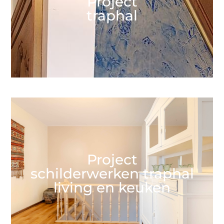
Project
traphal
Project
schilderwerken traphal
living en keuken