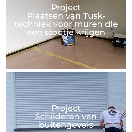
Project
Plaatsen van Tusk-
techniek voor muren die
een stootje krijgen
Project
Schilderen van
buitengevels