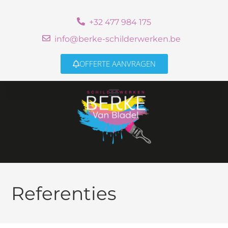
+32 477 984 175
info@berke-schilderwerken.be
OFFERTE AANVRAGEN
Referenties